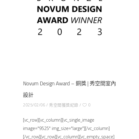
Novum Design Award – 銅獎 | 秀空間室內
設計
2025/02/06
秀空間獲獎紀錄
0
[vc_row][vc_column][vc_single_image
image="9525" img_size="large"][/vc_column]
[/vc_row][vc_row][vc_column][vc_empty_space]