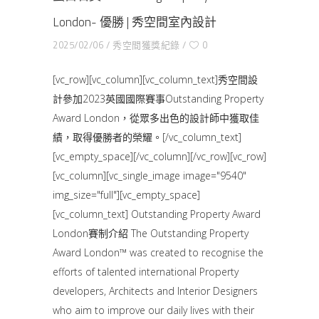
London- 優勝 | 秀空間室內設計
2025/02/06
秀空間獲獎紀錄
0
[vc_row][vc_column][vc_column_text]秀空間設
計參加2023英國國際賽事Outstanding Property
Award London，從眾多出色的設計師中獲取佳
績，取得優勝者的榮耀。[/vc_column_text]
[vc_empty_space][/vc_column][/vc_row][vc_row]
[vc_column][vc_single_image image="9540"
img_size="full"][vc_empty_space]
[vc_column_text] Outstanding Property Award
London賽制介紹 The Outstanding Property
Award London™ was created to recognise the
efforts of talented international Property
developers, Architects and Interior Designers
who aim to improve our daily lives with their