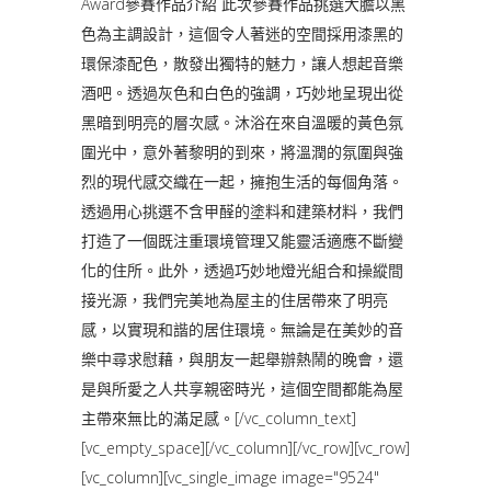
Award參賽作品介紹 此次參賽作品挑選大膽以黑
色為主調設計，這個令人著迷的空間採用漆黑的
環保漆配色，散發出獨特的魅力，讓人想起音樂
酒吧。透過灰色和白色的強調，巧妙地呈現出從
黑暗到明亮的層次感。沐浴在來自溫暖的黃色氛
圍光中，意外著黎明的到來，將溫潤的氛圍與強
烈的現代感交織在一起，擁抱生活的每個角落。
透過用心挑選不含甲醛的塗料和建築材料，我們
打造了一個既注重環境管理又能靈活適應不斷變
化的住所。此外，透過巧妙地燈光組合和操縱間
接光源，我們完美地為屋主的住居帶來了明亮
感，以實現和諧的居住環境。無論是在美妙的音
樂中尋求慰藉，與朋友一起舉辦熱鬧的晚會，還
是與所愛之人共享親密時光，這個空間都能為屋
主帶來無比的滿足感。[/vc_column_text]
[vc_empty_space][/vc_column][/vc_row][vc_row]
[vc_column][vc_single_image image="9524"