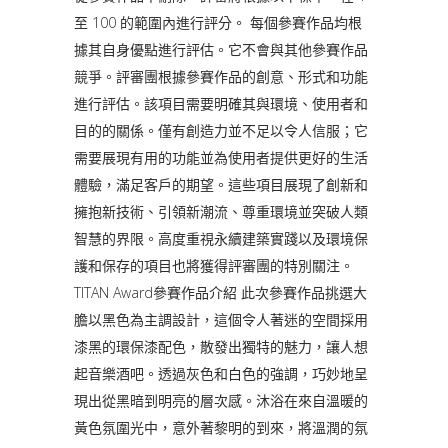
至 100 的範圍內進行評分。 每個參賽作品均根
據其自身優點進行評估。它不會與其他參賽作品
競爭。評審團根據參賽作品的創意、形式和功能
進行評估。該項目需要明確其與環境、使用者和
目的的關係。僅有創造力並不足以令人信服；它
需要展現有用的功能並為使用者提供更好的生活
體驗，滿足客戶的期望。這些項目展現了創新和
擁抱新技術、引領新潮流、尊重環境並突破人類
智慧的界限。高度重視永續建築實踐以及環境保
護和保存的項目也將獲得評審團的特別關注。
TITAN Award參賽作品介紹 此次參賽作品挑選大
膽以黑色為主調設計，這個令人著迷的空間採用
漆黑的環保漆配色，散發出獨特的魅力，讓人想
起音樂酒吧。透過灰色和白色的強調，巧妙地呈
現出從黑暗到明亮的層次感。沐浴在來自溫暖的
黃色氛圍光中，意外著黎明的到來，將溫潤的氛