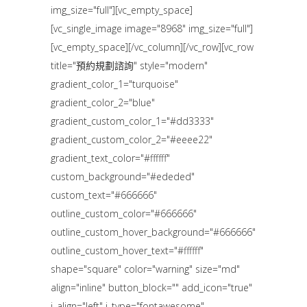
img_size="full"][vc_empty_space]
[vc_single_image image="8968" img_size="full"]
[vc_empty_space][/vc_column][/vc_row][vc_row
title="預約規劃諮詢" style="modern"
gradient_color_1="turquoise"
gradient_color_2="blue"
gradient_custom_color_1="#dd3333"
gradient_custom_color_2="#eeee22"
gradient_text_color="#ffffff"
custom_background="#ededed"
custom_text="#666666"
outline_custom_color="#666666"
outline_custom_hover_background="#666666"
outline_custom_hover_text="#ffffff"
shape="square" color="warning" size="md"
align="inline" button_block="" add_icon="true"
i_align="left" i_type="fontawesome"