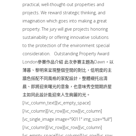
practical, well-thought-out properties and
projects. We reward strategic thinking, and
imagination which goes into making a great
property. The jury will give projects honoring
sustainability or offering innovative solutions
to the protection of the environment special
consideration. Outstanding Property Award
London參賽作品介紹 此次參賽主題為Dawn，以
薄暮、黎明來呈現整個空間的對比，低明度的主
牆色搭配不同風格的家配設計，整體襯托出清
晨、即將迎來曙光的意象，也意味秀空間期許屋
主如同此設計能迎來人生絢麗的光。
[/vc_column_text][vc_empty_space]
[/vc_column][/vc_row][vc_row][vc_column]
[vc_single_image image="9011" img_size="full"]
[/vc_column][/vc_row][vc_row][vc_column]
[vc_empty_space][/vc_column][/vc_row][vc_row