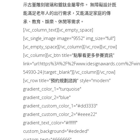
示古董雕刻玻璃和鍍鈦金屬零件。 無障礙設計既
能滿足老年人的出行需求，又能滿足家庭的傳
承、教育、娛樂、休閒等需求。
[/vc_column_text][vc_empty_space]
[vc_single_image image="9552" img_size="full"]
[vc_empty_space][/vc_column][/vc_row][vc_row]
[vc_column][vc_btn title="點擊看更多參賽資訊"
link="url:https%3A%2F%2Fwww.idesignawards.com%2Fw
54930-24|target:_blank"][/vc_column][/vc_row]
[vc_row title="預約規劃諮詢" style="modern"
gradient_color_1="turquoise"
gradient_color_2="blue"
gradient_custom_color_1="#dd3333"
gradient_custom_color_2="#eeee22"
gradient_text_color="#ffffff"
custom_background="#ededed"
custom_text="#666666"