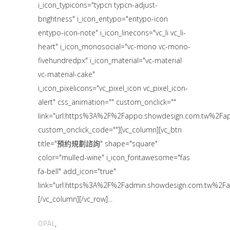
i_icon_typicons="typcn typcn-adjust-
brightness" i_icon_entypo="entypo-icon
entypo-icon-note" i_icon_linecons="vc_li vc_li-
heart" i_icon_monosocial="vc-mono vc-mono-
fivehundredpx" i_icon_material="vc-material
vc-material-cake"
i_icon_pixelicons="vc_pixel_icon vc_pixel_icon-
alert" css_animation="" custom_onclick=""
link="url:https%3A%2F%2Fappo.showdesign.com.tw%
custom_onclick_code=""][vc_column][vc_btn
title="預約規劃諮詢" shape="square"
color="mulled-wine" i_icon_fontawesome="fas
fa-bell" add_icon="true"
link="url:https%3A%2F%2Fadmin.showdesign.com.tw
[/vc_column][/vc_row]
OPAL
,