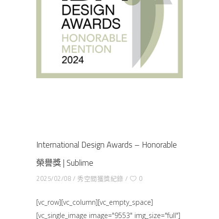
International Design Awards – Honorable
榮譽獎 | Sublime
2025/02/08
秀空間獲獎紀錄
0
[vc_row][vc_column][vc_empty_space]
[vc_single_image image="9553" img_size="full"]