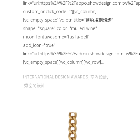
link="url:https%3A%2F%2Fappo.showdesign.com.tw%
custom_onclick_code=""][vc_column]
[vc_empty_space][vc_btn title="預約規劃諮詢"
shape="square" color="mulled-wine"
i_icon_fontawesome="fas fa-bell"
add_icon="true"
link="url:https%3A%2F%2Fadmin.showdesign.com.tw
[vc_empty_space][/vc_column][/vc_row]
INTERNATIONAL DESIGN AWARDS
室內設計
,
,
秀空間設計