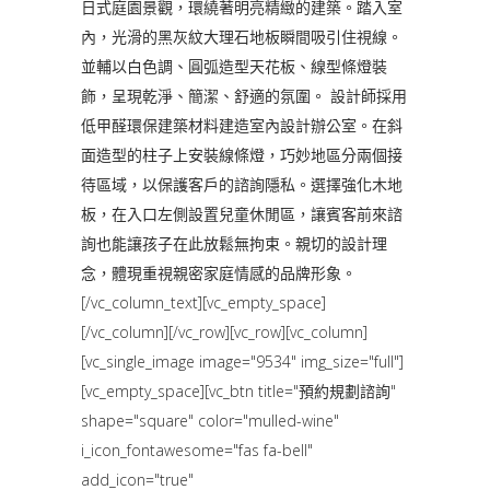
日式庭園景觀，環繞著明亮精緻的建築。踏入室
內，光滑的黑灰紋大理石地板瞬間吸引住視線。
並輔以白色調、圓弧造型天花板、線型條燈裝
飾，呈現乾淨、簡潔、舒適的氛圍。 設計師採用
低甲醛環保建築材料建造室內設計辦公室。在斜
面造型的柱子上安裝線條燈，巧妙地區分兩個接
待區域，以保護客戶的諮詢隱私。選擇強化木地
板，在入口左側設置兒童休閒區，讓賓客前來諮
詢也能讓孩子在此放鬆無拘束。親切的設計理
念，體現重視親密家庭情感的品牌形象。
[/vc_column_text][vc_empty_space]
[/vc_column][/vc_row][vc_row][vc_column]
[vc_single_image image="9534" img_size="full"]
[vc_empty_space][vc_btn title="預約規劃諮詢"
shape="square" color="mulled-wine"
i_icon_fontawesome="fas fa-bell"
add_icon="true"