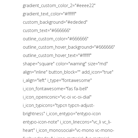
gradient_custom_color_2="#eeee22"
gradient_text_color="#ffffff"
custom_background="#ededed"
custom_text="#666666"
outline_custom_color="#666666"
outline_custom_hover_background="#666666"
outline_custom_hover_text="#ffffff"
shape="square" color="warning" size="md"
align="inline" button_block="" add_icon="true"
i_align="left" i_type="fontawesome"
i_icon_fontawesome="fas fa-bell"
i_icon_openiconic="vc-oi vc-oi-dial"
i_icon_typicons="typcn typcn-adjust-
brightness" i_icon_entypo="entypo-icon
entypo-icon-note" i_icon_linecons="vc_li vc_li-
heart" i_icon_monosocial="vc-mono vc-mono-