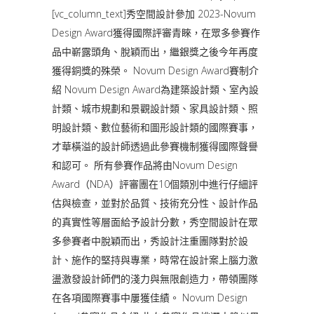
[vc_column_text]秀空間設計參加 2023-Novum
Design Award獲得國際評審青睞，在眾多參賽作
品中嶄露頭角、脫穎而出，繼銀獎之後今年再度
獲得銅獎的殊榮。 Novum Design Award賽制介
紹 Novum Design Award為建築設計類、室內設
計類、城市規劃和景觀設計類、家具設計類、照
明設計類、數位藝術和圖形設計類的國際賽事，
才華橫溢的設計師透過此參賽機制獲得國際聲譽
和認可。 所有參賽作品將由Novum Design
Award（NDA）評審團在10個類別中進行仔細評
估與檢查，並對於品質、技術充分性、設計作品
的真實性等層面給予設計分數，秀空間設計在眾
多參賽者中脫穎而出，秀設計注重團隊對於設
計、施作的堅持與專業，時常在設計案上腦力激
盪激發設計師們的淺力與無限創造力，帶領團隊
在各項國際賽事中屢獲佳績。 Novum Design