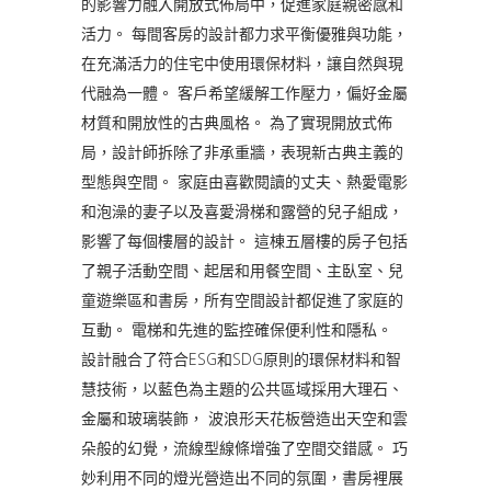
的影響力融入開放式佈局中，促進家庭親密感和
活力。 每間客房的設計都力求平衡優雅與功能，
在充滿活力的住宅中使用環保材料，讓自然與現
代融為一體。 客戶希望緩解工作壓力，偏好金屬
材質和開放性的古典風格。 為了實現開放式佈
局，設計師拆除了非承重牆，表現新古典主義的
型態與空間。 家庭由喜歡閱讀的丈夫、熱愛電影
和泡澡的妻子以及喜愛滑梯和露營的兒子組成，
影響了每個樓層的設計。 這棟五層樓的房子包括
了親子活動空間、起居和用餐空間、主臥室、兒
童遊樂區和書房，所有空間設計都促進了家庭的
互動。 電梯和先進的監控確保便利性和隱私。
設計融合了符合ESG和SDG原則的環保材料和智
慧技術，以藍色為主題的公共區域採用大理石、
金屬和玻璃裝飾， 波浪形天花板營造出天空和雲
朵般的幻覺，流線型線條增強了空間交錯感。 巧
妙利用不同的燈光營造出不同的氛圍，書房裡展