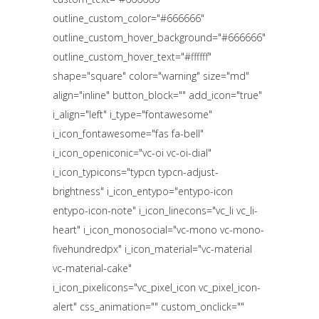
outline_custom_color="#666666"
outline_custom_hover_background="#666666"
outline_custom_hover_text="#ffffff"
shape="square" color="warning" size="md"
align="inline" button_block="" add_icon="true"
i_align="left" i_type="fontawesome"
i_icon_fontawesome="fas fa-bell"
i_icon_openiconic="vc-oi vc-oi-dial"
i_icon_typicons="typcn typcn-adjust-
brightness" i_icon_entypo="entypo-icon
entypo-icon-note" i_icon_linecons="vc_li vc_li-
heart" i_icon_monosocial="vc-mono vc-mono-
fivehundredpx" i_icon_material="vc-material
vc-material-cake"
i_icon_pixelicons="vc_pixel_icon vc_pixel_icon-
alert" css_animation="" custom_onclick=""