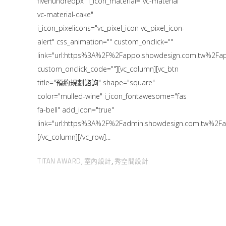
fivehundredpx" i_icon_material="vc-material
vc-material-cake"
i_icon_pixelicons="vc_pixel_icon vc_pixel_icon-
alert" css_animation="" custom_onclick=""
link="url:https%3A%2F%2Fappo.showdesign.com.tw%
custom_onclick_code=""][vc_column][vc_btn
title="預約規劃諮詢" shape="square"
color="mulled-wine" i_icon_fontawesome="fas
fa-bell" add_icon="true"
link="url:https%3A%2F%2Fadmin.showdesign.com.tw
[/vc_column][/vc_row]
TITAN AWARD
室內設計
秀空間設計
,
,