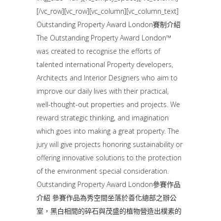
[/vc_row][vc_row][vc_column][vc_column_text]
Outstanding Property Award London賽制介紹
The Outstanding Property Award London™
was created to recognise the efforts of
talented international Property developers,
Architects and Interior Designers who aim to
improve our daily lives with their practical,
well-thought-out properties and projects. We
reward strategic thinking, and imagination
which goes into making a great property. The
jury will give projects honoring sustainability or
offering innovative solutions to the protection
of the environment special consideration.
Outstanding Property Award London參賽作品
介紹 參賽作品為秀空間坐落於善化總部之辦公
室，黑白相間的碎石與茂盛的植物營造出樸素的