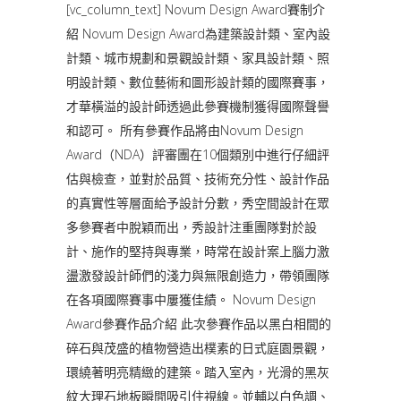
[vc_column_text] Novum Design Award賽制介
紹 Novum Design Award為建築設計類、室內設
計類、城市規劃和景觀設計類、家具設計類、照
明設計類、數位藝術和圖形設計類的國際賽事，
才華橫溢的設計師透過此參賽機制獲得國際聲譽
和認可。 所有參賽作品將由Novum Design
Award（NDA）評審團在10個類別中進行仔細評
估與檢查，並對於品質、技術充分性、設計作品
的真實性等層面給予設計分數，秀空間設計在眾
多參賽者中脫穎而出，秀設計注重團隊對於設
計、施作的堅持與專業，時常在設計案上腦力激
盪激發設計師們的淺力與無限創造力，帶領團隊
在各項國際賽事中屢獲佳績。 Novum Design
Award參賽作品介紹 此次參賽作品以黑白相間的
碎石與茂盛的植物營造出樸素的日式庭園景觀，
環繞著明亮精緻的建築。踏入室內，光滑的黑灰
紋大理石地板瞬間吸引住視線。並輔以白色調、