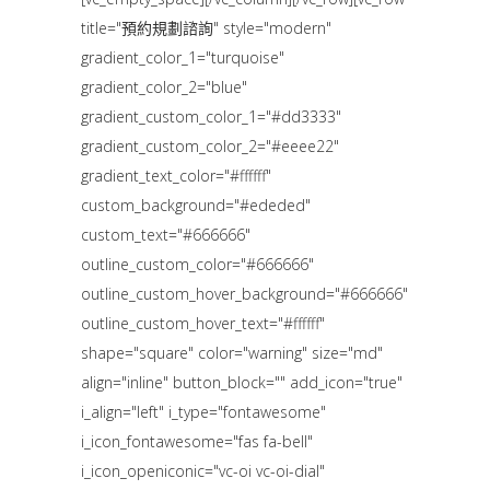
title="預約規劃諮詢" style="modern"
gradient_color_1="turquoise"
gradient_color_2="blue"
gradient_custom_color_1="#dd3333"
gradient_custom_color_2="#eeee22"
gradient_text_color="#ffffff"
custom_background="#ededed"
custom_text="#666666"
outline_custom_color="#666666"
outline_custom_hover_background="#666666"
outline_custom_hover_text="#ffffff"
shape="square" color="warning" size="md"
align="inline" button_block="" add_icon="true"
i_align="left" i_type="fontawesome"
i_icon_fontawesome="fas fa-bell"
i_icon_openiconic="vc-oi vc-oi-dial"