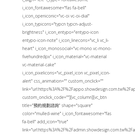
i_icon_fontawesome="fas fa-bell"
i_icon_openiconic="vc-oi vc-oi-dial"
i_icon_typicons="typcn typcn-adjust-
brightness" i_icon_entypo="entypo-icon
entypo-icon-note" i_icon_linecons="vc_li vc_li-
heart" i_icon_monosocial="vc-mono vc-mono-
fivehundredpx" i_icon_material="vc-material
vc-material-cake"
i_icon_pixelicons="vc_pixel_icon vc_pixel_icon-
alert" css_animation="" custom_onclick=""
link="url:https%3A%2F%2Fappo.showdesign.com.tw%
custom_onclick_code=""][vc_column][vc_btn
title="預約規劃諮詢" shape="square"
color="mulled-wine" i_icon_fontawesome="fas
fa-bell" add_icon="true"
link="url:https%3A%2F%2Fadmin.showdesign.com.tw