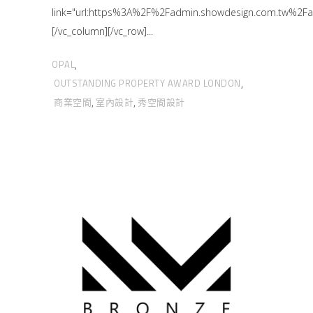
link="url:https%3A%2F%2Fadmin.showdesign.com.tw
[/vc_column][/vc_row]
OPAL
,
OUTSTANDING PROPERTY AWARD LONDON
,
商業空間
室內設計
秀空間設計
,
,