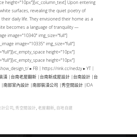
ce height="10px"][vc_column_text] Upon entering
hite surfaces, revealing the quiet poetry of
heir daily life. They envisioned their home as a
white becomes a language of tranquility —
age image="10340" img_size="full"]
_image image="10335" img_size="full"]
"full"][vc_empty_space height="10px"]
"full"][vc_empty_space height="10px"]
how_design_t/ ▸ FB｜https://rink.cc/nedzy ▸ YT｜
ign68 |台南透天裝潢 |台南老屋翻新 |台南新成屋設計 |台南設計 |台
|南部室內設計 |南部裝潢公司 |秀空間設計 |IDA
設計公司
秀空間設計
老屋翻新
自地自建
,
,
,