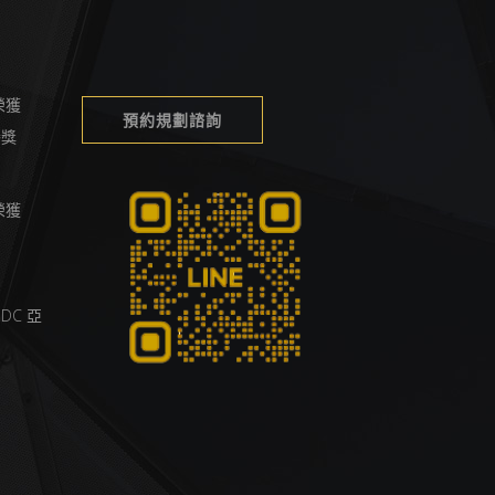
榮獲
預約規劃諮詢
榮譽獎
榮獲
DC 亞