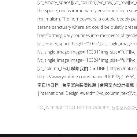
[vc_empty_space][/vc_column][/vc_row][vc_row][vc
the space, one is immediately enveloped by a sense 
minimalism. The homeowners, a couple deeply passion
serene sanctuary where art could be quietly presen
transforming daily routines into moments of gentl
[vc_empty_space height="10px"][vc_single_image im
[vc_single_image image="10331" img_size="full"][v
[vc_single_image image="10324" img_size="full"][v
[vc_column_text] 聯絡我們： ▸ LINE｜https://rink.cc/t
https://www.youtube.com/channel/UCPP2g1
南自地自建 |台南室內裝潢推薦 |台南室內設計推薦 |台
|International Design Award™ [/vc_column_text]
IDA
INTERNATIONAL DESIGN AWARDS
台南室內設計
,
,
,