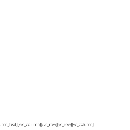
xt][/vc_column][/vc_row][vc_row][vc_column]