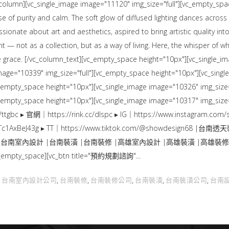
_column][vc_single_image image="11120" img_size="full"][vc_empty_spa
of purity and calm. The soft glow of diffused lighting dances across w
ate about art and aesthetics, aspired to bring artistic quality into t
t — not as a collection, but as a way of living. Here, the whisper of 
e grace. [/vc_column_text][vc_empty_space height="10px"][vc_single_im
age="10339" img_size="full"][vc_empty_space height="10px"][vc_single
c_empty_space height="10px"][vc_single_image image="10326" img_size=
c_empty_space height="10px"][vc_single_image image="10317" img_size=
tgbc ▸ 官網｜https://rink.cc/dlspc ▸ IG｜https://www.instagram.com/s
Ti56Y_Tc1AxBeJ43g ▸ TT｜https://www.tiktok.com/@showdes
南室內設計 |台南裝潢 |台南裝修 |高雄室內設計 |高雄裝潢 |高雄裝修 
[vc_empty_space][vc_btn title="預約規劃諮詢"
台南室內設計公司
台南裝修
台南裝修公司
台南裝潢
台南裝潢公司
台南
,
,
,
,
,