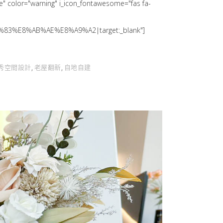
lor="warning" i_icon_fontawesome="fas fa-
%83%E8%AB%AE%E8%A9%A2|target:_blank"]
秀空間設計
老屋翻新
自地自建
,
,