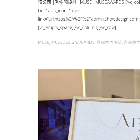
潢公司 |秀空間設計 |MUSE |MUSEAWARDS [/vc_column_te
bell" add_icon="true"
link="url:https%3A%2F%2Fadmin.showdesign.
[vc_empty_space][/vc_column][/vc_row]
MUSE
MUSEDESIGNAWARDS
台南室內設計
台南室
,
,
,