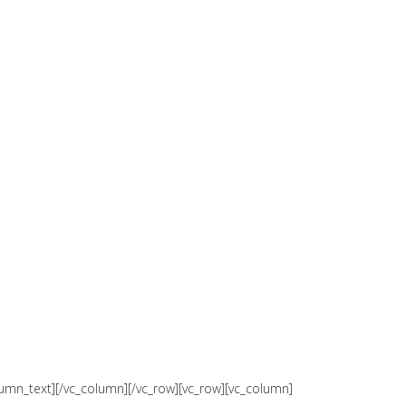
xt][/vc_column][/vc_row][vc_row][vc_column]