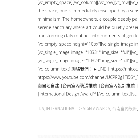
[vc_empty_space][/vc_column][/vc_row][vc_row][vc
the space, one is immediately enveloped by a sense 
minimalism. The homeowners, a couple deeply passion
serene sanctuary where art could be quietly presen
transforming daily routines into moments of gentl
[vc_empty_space height="10px"][vc_single_image im
[vc_single_image image="10331" img_size="full"][v
[vc_single_image image="10324" img_size="full"][v
[vc_column_text] 聯絡我們： ▸ LINE｜https://rink.cc/t
https://www.youtube.com/channel/UCPP2g1
南自地自建 |台南室內裝潢推薦 |台南室內設計推薦 |台
|International Design Award™ [/vc_column_text]
IDA
INTERNATIONAL DESIGN AWARDS
台南室內設計
,
,
,