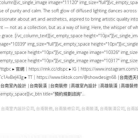
_column][vc_single_image image="11120" img_size="full"][vc_empty_spa
of purity and calm. The soft glow of diffused lighting dances across w
ate about art and aesthetics, aspired to bring artistic quality into t
t — not as a collection, but as a way of living. Here, the whisper of 
e grace. [/vc_column_text][vc_empty_space height="10px"][vc_single_im
age="10339" img_size="full"][vc_empty_space height="10px"][vc_single
c_empty_space height="10px"][vc_single_image image="10326" img_size=
c_empty_space height="10px"][vc_single_image image="10317" img_size=
tgbc ▸ 官網｜https://rink.cc/dlspc ▸ IG｜https://www.instagram.com/s
Ti56Y_Tc1AxBeJ43g ▸ TT｜https://www.tiktok.com/@showdes
南室內設計 |台南裝潢 |台南裝修 |高雄室內設計 |高雄裝潢 |高雄裝修 
[vc_empty_space][vc_btn title="預約規劃諮詢"
台南室內設計公司
台南裝修
台南裝修公司
台南裝潢
台南裝潢公司
台南
,
,
,
,
,