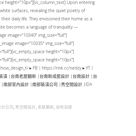
ce height="10px"][vc_column_text] Upon entering
hite surfaces, revealing the quiet poetry of
heir daily life. They envisioned their home as a
white becomes a language of tranquility —
age image="10340" img_size="full"]
_image image="10335" img_size="full"]
"full"][vc_empty_space height="10px"]
"full"][vc_empty_space height="10px"]
how_design_t/ ▸ FB｜https://rink.cc/nedzy ▸ YT｜
ign68 |台南透天裝潢 |台南老屋翻新 |台南新成屋設計 |台南設計 |台
|南部室內設計 |南部裝潢公司 |秀空間設計 |IDA
設計公司
秀空間設計
老屋翻新
自地自建
,
,
,