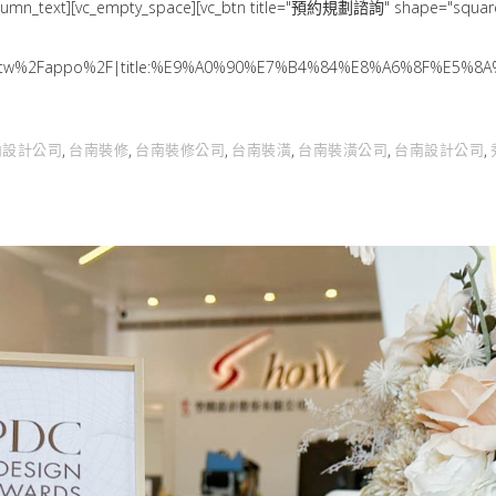
xt][vc_empty_space][vc_btn title="預約規劃諮詢" shape="square" co
com.tw%2Fappo%2F|title:%E9%A0%90%E7%B4%84%E8%A6%8F%E5%8A
內設計公司
台南裝修
台南裝修公司
台南裝潢
台南裝潢公司
台南設計公司
,
,
,
,
,
,