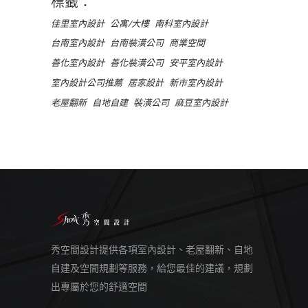
標籤：
佳里室內設計
公寓/大樓
南科室內設計
台南室內設計
台南裝潢公司
商業空間
善化室內設計
善化裝潢公司
安平室內設計
室內設計公司推薦
居家設計
新市室內設計
老屋翻新
自地自建
裝潢公司
麻豆室內設計
秀空間設計提供各項室內設計、老屋翻新、自地
自建及空間規劃等服務，給您最佳的建議，規劃
出專屬於您的舒適空間