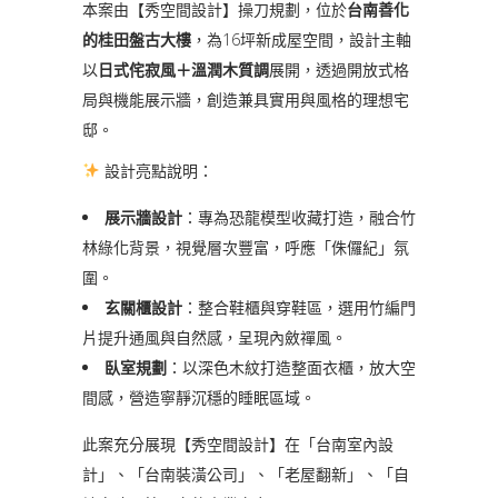
本案由【秀空間設計】操刀規劃，位於
台南善化
的桂田盤古大樓
，為16坪新成屋空間，設計主軸
以
日式侘寂風＋溫潤木質調
展開，透過開放式格
局與機能展示牆，創造兼具實用與風格的理想宅
邸。
設計亮點說明：
展示牆設計
：專為恐龍模型收藏打造，融合竹
林綠化背景，視覺層次豐富，呼應「侏儸紀」氛
圍。
玄關櫃設計
：整合鞋櫃與穿鞋區，選用竹編門
片提升通風與自然感，呈現內斂禪風。
臥室規劃
：以深色木紋打造整面衣櫃，放大空
間感，營造寧靜沉穩的睡眠區域。
此案充分展現【秀空間設計】在「台南室內設
計」、「台南裝潢公司」、「老屋翻新」、「自