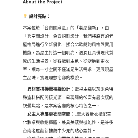
About the Project
設計亮點：
本案位於「台南關廟區」的「老屋翻新」，由
「秀空間設計」負責規劃設計，我們將原有的老
屋格局進行全新優化，揉合北歐簡約風格與實用
機能，為屋主打造一個明亮、溫潤且具備現代質
感的生活場景，從客廳到主臥、從廚房到更衣
室，讓每一寸空間不僅滿足生活需求，更展現屋
主品味，實現理想宅邸的樣貌。
｜
異材質拼接電視牆設計
：電視主牆以灰米色特
殊塗料搭配間接光源，呈現簡約卻富有層次感的
視覺焦點，是本案客廳的核心特色之一。
｜
女主人專屬更衣間空間
：L型大容量衣櫃配置
化妝桌與收納櫃體，兼具美感與機能性，是許多
台南老屋翻新推薦中少見的貼心設計。