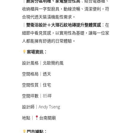
｜
廚房分區明確、家電整合性高
：結合電器櫃、
收納櫃與一字型廚具，動線流暢、清潔便利，符
合現代透天裝潢機能性需求。
｜
雙衛浴設計＋大理石紋地磚提升整體質感
：在
細節中看見質感，以實用性為基礎，讓每一位家
人都能擁有舒適的日常體驗。
案場資訊
：
設計風格｜北歐簡約風
空間格局｜透天
空間性質｜住宅
空間坪數｜85坪
設計師｜Andy Tseng
地點｜
台南關廟
門市據點
：