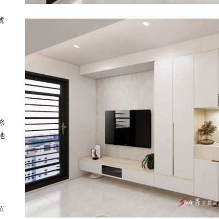
號
修
地
選