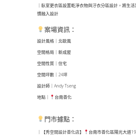
｜臥室更衣區設置乾淨衣物與汙衣分區設計，將生活
慣融入設計
案場資訊：
設計風格｜北歐風
空間格局｜新成屋
空間性質｜住宅
空間坪數｜24坪
設計師｜Andy Tseng
地點｜
台南善化
門市據點：
｜【
秀空間設計善化店
】
台南市善化區陽光大道19