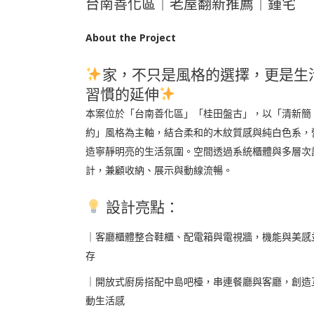
台南善化區｜老屋翻新推薦｜鍾宅
About the Project
家，不只是風格的選擇，更是生
習慣的延伸
本案位於「台南善化區」「桂田盤古」，以「清新簡
約」風格為主軸，結合柔和的木紋質感與純白色系，
造寧靜明亮的生活氛圍。空間透過系統櫃體與多層次
計，兼顧收納、展示與動線流暢。
設計亮點：
｜客廳櫃體整合鞋櫃、配電箱與電視牆，機能與美感
存
｜開放式廚房搭配中島吧檯，串連餐廳與客廳，創造
動生活感