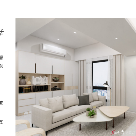
活
營
設
並
互