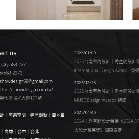
act us
2026/01/09
2025台南室內設計｜秀空間設計
:
(06) 583 2271
International Design Award™
6) 583 2272
showdesign68@gmail.com
2025/12/18
ttps://showdesign.com.tw/
2025台南室內設計｜秀空間設計
善化區陽光大道197號
MUSE Design Awards 銀獎
2025/04/30
計｜商業空間｜老屋翻新｜自地自
2024｜秀空間設計榮獲《2024 AP
太設計菁英獎》國際肯定
南｜高雄｜台中｜台北