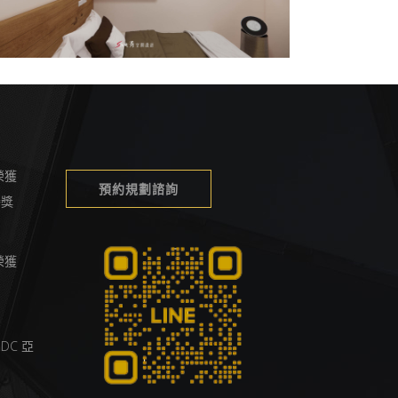
榮獲
預約規劃諮詢
榮譽獎
榮獲
DC 亞