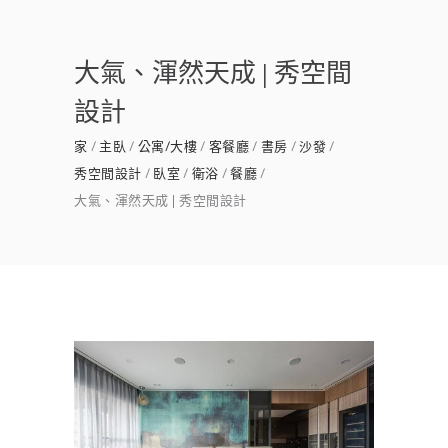
大氣、渾然天成 | 秀空間
設計
家
主臥
公寓/大樓
客餐廳
書房
沙發
秀空間設計
臥室
衛浴
餐廳
大氣、渾然天成 | 秀空間設計