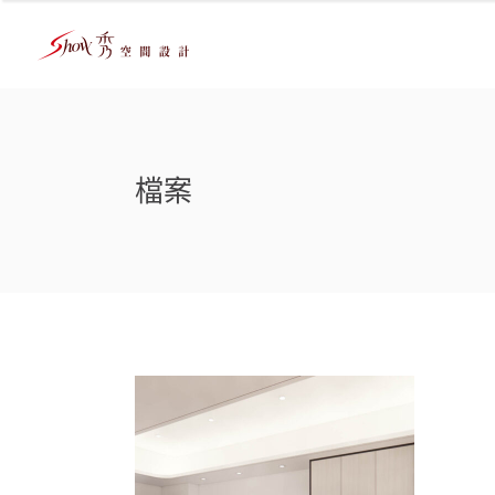
檔案
台南中西區室內設計｜
老屋翻新推薦｜上禾建
設
主臥
/
公寓/大樓
/
客餐廳
/
室內設