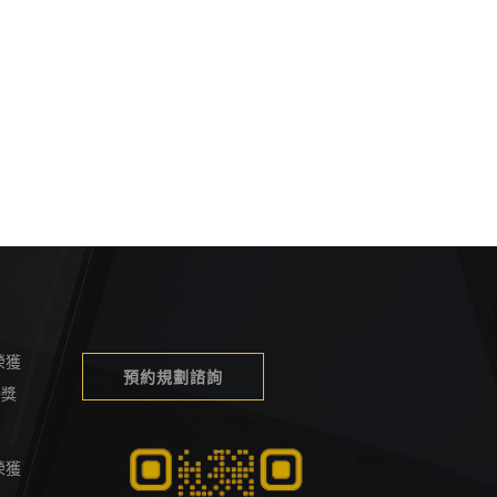
榮獲
預約規劃諮詢
榮譽獎
榮獲