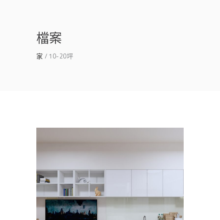
檔案
家
10-20坪
小宅設計 | 極簡主義 | 台南 善化
東區 北區 室內設計
主臥
/
公寓/大樓
/
客餐廳
/
書房
/
透天