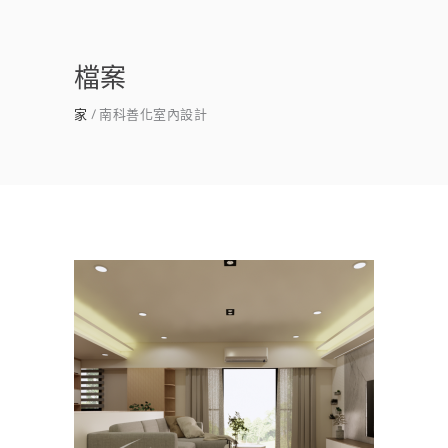
檔案
家
南科善化室內設計
台南安平室內設計｜新成屋設
計推薦 | 安平陳寓
主臥
/
公寓/大樓
/
客餐廳
/
室內設計
/
書房
/
沙發
/
臥室
/
衛浴