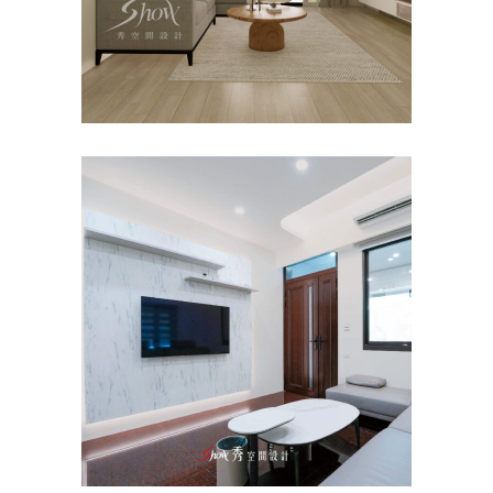
老屋翻新｜台南麻豆室內設計
｜郭宅
主臥
/
室內設計
/
書房
/
沙發
/
老屋翻新
/
臥室
/
透天