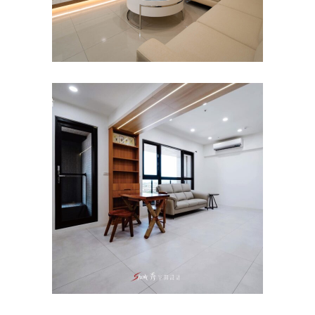
台南室內設計｜自地自建・老
屋翻新・新屋裝潢・室內裝修
｜秀空間設計
主臥
/
公寓/大樓
/
客餐廳
/
室內設計
/
書房
/
臥室
/
衛浴
/
餐廳