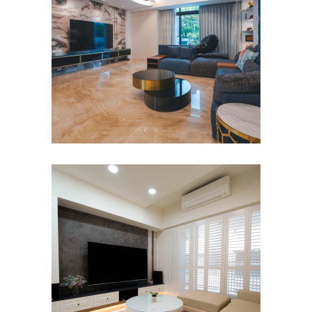
主臥
/
客餐廳
/
室內設計
/
書房
/
沙發
/
老
屋翻新
/
臥室
/
衛浴
/
透天
/
餐廳
台南善化室內設計 | 協奏曲 | 莊
宅
主臥
/
公寓/大樓
/
客餐廳
/
室內設計
/
書房
/
沙發
/
臥室
/
衛浴
/
餐廳