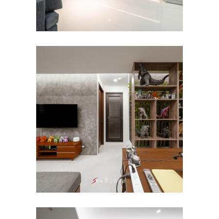
台南室內設計｜桂田盤古大樓 |
楊宅 | 秀空間設計☚ 室內設計
師推薦首選
公寓/大樓
/
室內設計
/
新成屋