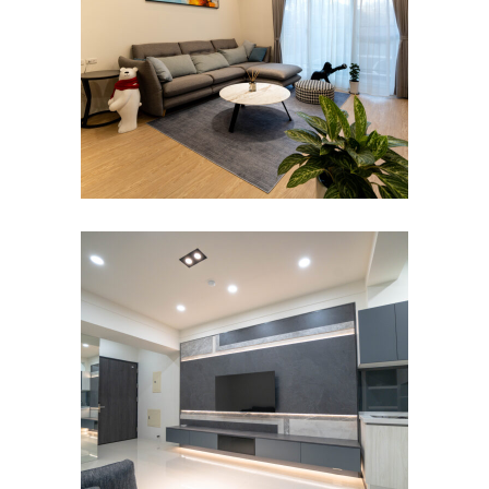
台南善化許宅｜台南老屋翻
新・住宅裝潢・設計師推薦｜
秀空間設計
公寓/大樓
/
客餐廳
/
室內設計
/
新成屋
/
書
房
/
沙發
/
臥室
/
衛浴
/
餐廳