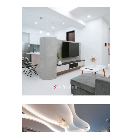
台南室內設計公司｜台南善化 |
大樓周宅
主臥
/
公寓/大樓
/
客餐廳
/
室內設計
/
書房
/
沙發
/
臥室
/
衛浴
/
餐廳
老屋翻新｜台南東區室內設計
｜陳宅