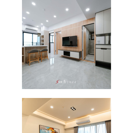
台南善化植風景｜室內設計・
住宅裝潢・老屋翻新・自地自
建推薦｜秀空間設計
新成屋
/
餐廳
台南新市新化富凰3.0｜室內設
計・台南裝潢・老屋翻新・設
計師推薦｜秀空間設計
主臥
/
公寓/大樓
/
客餐廳
/
室內設計
/
新成
屋
/
書房
/
沙發
/
臥室
/
衛浴
/
餐廳