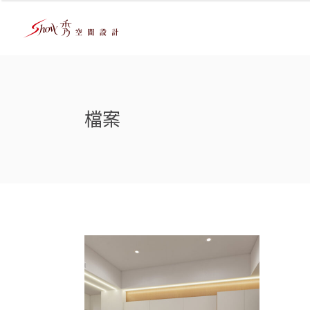
檔案
台南室內設計｜麻豆裝
潢推薦×陶喜悠朵