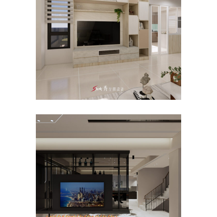
主臥
/
公寓/大樓
/
客餐廳
/
室內設計
/
新成
屋
台南透天室內設計｜善化室內
裝潢×居賢林園
主臥
/
客餐廳
/
室內設計
/
新成屋
/
透天