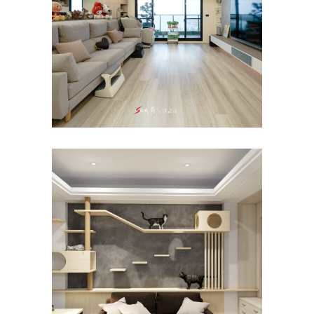
裝潢公司｜安平陳寓
室內設計
/
老屋翻新
寵物空間設計｜台南室內設計
推薦×陽光翡翠
主臥
/
公寓/大樓
/
客餐廳
/
室內設計
/
寵物
/
新成屋