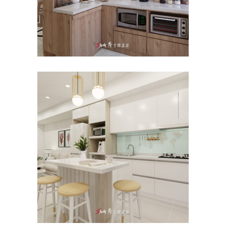
台南新市室內設計｜南科室內
設計推薦×森友薈
主臥
/
公寓/大樓
/
客餐廳
/
室內設計
/
新成
屋