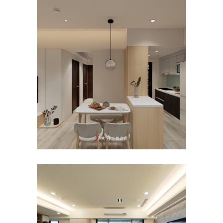
台南裝修設計推薦｜善化室內
設計公司｜陽光四季
主臥
/
公寓/大樓
/
客餐廳
/
室內設計
/
新成
屋
台南安平室內設計｜台南安平