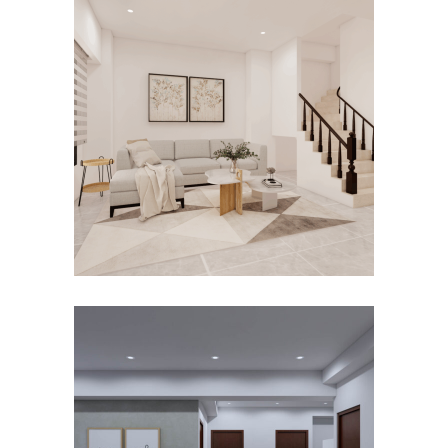
台南關廟室內設計｜關廟室內
設計推薦｜透天
公寓/大樓
/
客餐廳
/
室內設計
/
新成屋
/
透
天
麻豆室內設計公司｜台南室內
設計推薦｜諧作悅