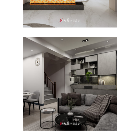
台南室內設計推薦｜善化室內
設計公司｜現代風裝潢
主臥
/
公寓/大樓
/
客餐廳
/
室內設計
/
新成
屋