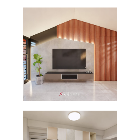
近30年老屋翻新｜台南下營區
×三合院
主臥
/
公寓/大樓
/
客餐廳
/
新成屋
/
老屋翻
新
台南室內設計｜台南善化區×
聯上APPLE