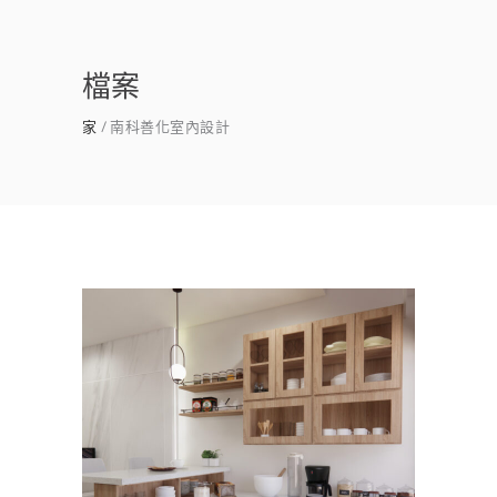
檔案
家
南科善化室內設計
台南善化室內設計推薦｜善化
裝潢公司×植風景
公寓/大樓
/
客餐廳
/
室內設計
/
新成屋
/
書
房