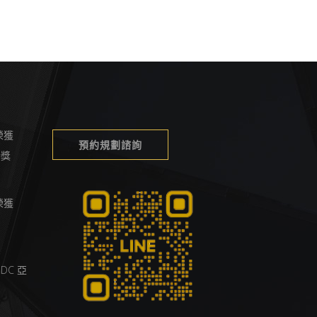
榮獲
預約規劃諮詢
榮譽獎
榮獲
DC 亞