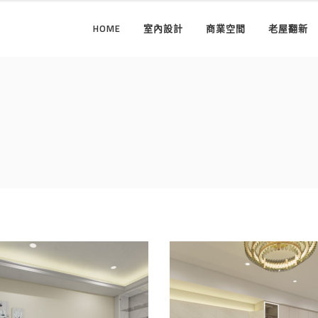
HOME
室內設計
商業空間
老屋翻新
台南南科室內設計｜
豆室內設計公司×臺
南善化室內設計｜貓
響悅
空間設計×貝森朵夫
客餐廳
/
室內設計
/
新成屋
/
書