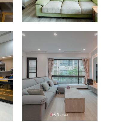
台
台南室內設計推薦｜善
宅
化裝潢公司｜善化官宅
室內設計
/
老屋翻新
/
透天