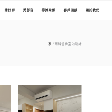
秀好評
秀影音
得獎殊榮
客戶回饋
關於我們
家
南科善化室內設計
麻
南科室內設計｜台南善
邦交
化室內裝修推薦×空間設
計
房
/
公寓/大樓
/
客餐廳
/
室內設計
/
新