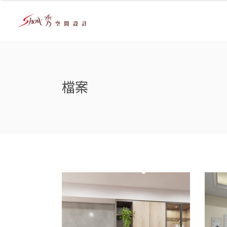
檔案
台南室內設計｜南科室
台
內設計推薦×協奏曲
咪