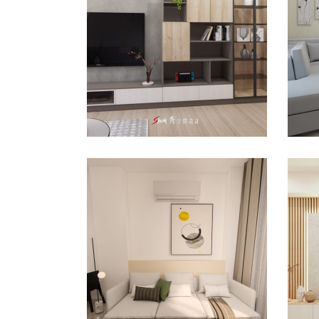
客餐廳
/
室內設計
/
新成屋
/
書房
/
客餐
透天
透天
南科透天裝潢推薦｜台
南善化室內設計×老屋翻
新
公寓/大樓
/
客餐廳
/
室內設計
/
新
台
成屋
/
書房
化
室內