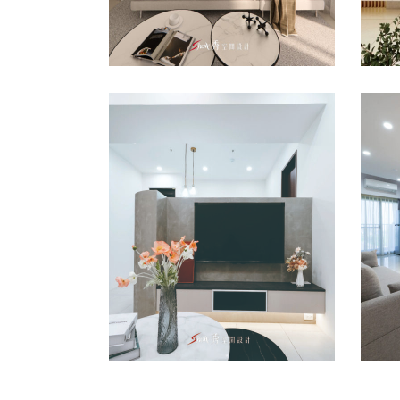
善化設計公司推薦｜台
台
南善化室內裝修｜桂田
化
磐古黃宅
風
室內設計
室內