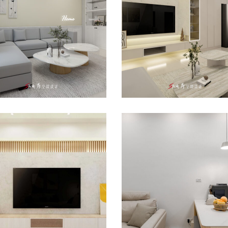
廳
/
室內設計
/
新成屋
/
書房
/
透天
台南室內設計推薦｜
化裝潢公司首選｜桂
南善化室內設計｜善
磐古施宅
老屋翻新推薦｜洪宅
室內設計
/
新成屋
設計
/
老屋翻新