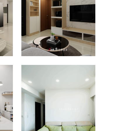
成屋
/
書房
善
田
善化室內設計公司推薦
｜善化裝潢公司｜盧宅
公寓/大樓
/
室內設計
/
新成屋