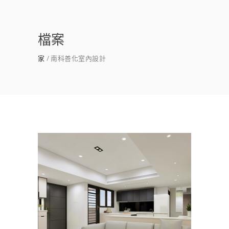
檔案
家
南科善化室內設計
台南新市室內設計｜新市室內
裝潢推薦×築美麗
客餐廳
/
室內設計
/
新成屋
/
書房