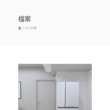
檔案
家
10-20坪
歸仁室內設計｜近20坪小宅裝
修｜遠雄明日讚
主臥
/
公寓/大樓
/
客餐廳
/
書房
/
沙發
/
臥
室
/
衛浴
/
透天
/
餐廳