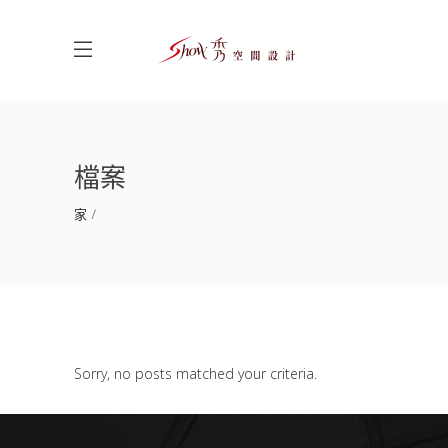
檔案
家
Sorry, no posts matched your criteria.