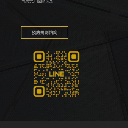
菁英獎》國際肯定
預約規劃諮詢