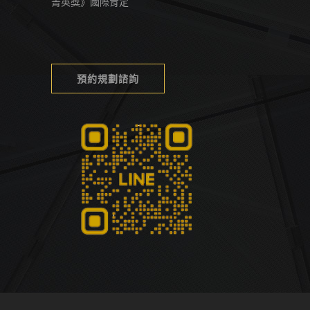
菁英獎》國際肯定
預約規劃諮詢