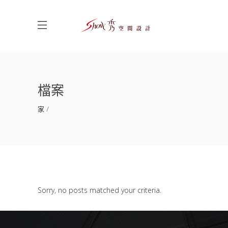
檔案
家
Sorry, no posts matched your criteria.