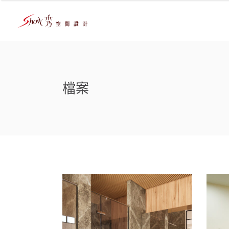
檔案
台南安南室內設計｜安
新
南透天裝潢×翡翠森林
市