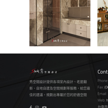
江
客餐廳
/
室內設計
/
新成屋
/
書房
/
透天
室內
Cont
Phone
秀空間設計提供各項室內設計、老屋翻
Fax:
(0
新、自地自建及空間規劃等服務，給您最
Email:
佳的建議，規劃出專屬於您的舒適空間
Web:
h
台南市