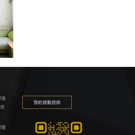
薦
宅
榮獲
預約規劃諮詢
榮譽獎
榮獲