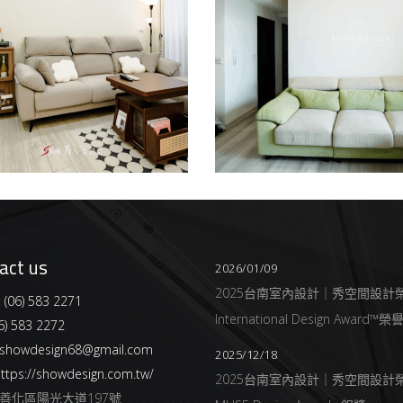
宅
善化室內設計公司推
｜善化裝潢公司｜盧
設計
/
新成屋
公寓/大樓
/
室內設計
/
新成屋
act us
2026/01/09
2025台南室內設計｜秀空間設計
:
(06) 583 2271
International Design Award™
6) 583 2272
showdesign68@gmail.com
2025/12/18
ttps://showdesign.com.tw/
2025台南室內設計｜秀空間設計
善化區陽光大道197號