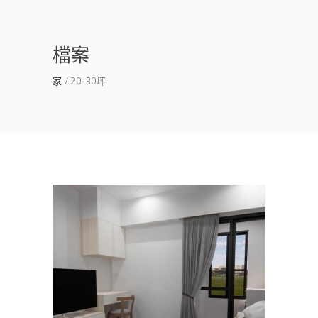
檔案
家
20-30坪
台南套房裝潢｜善化商業空間
設計｜宇成商旅
主臥
/
公寓/大樓
/
客餐廳
/
室內設計
/
書房
/
沙發