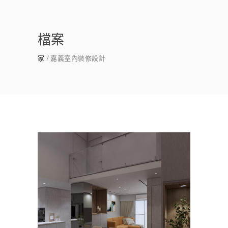
檔案
家
嘉義室內裝修設計
嘉義室內設計推薦｜東區室內
設計×新成屋
公寓/大樓
/
客餐廳
/
室內設計
/
新成屋
/
書
房