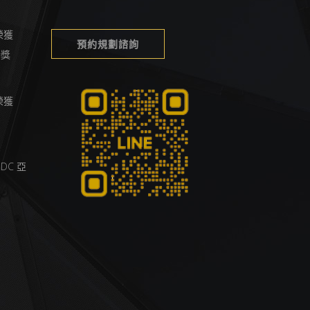
榮獲
預約規劃諮詢
榮譽獎
榮獲
DC 亞