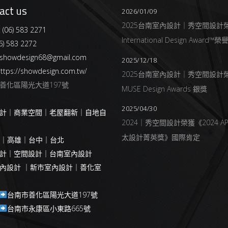
act us
2026/01/09
2025台南室內設計｜秀空間設計
:
(06) 583 2271
International Design Award™
6) 583 2272
showdesign68@gmail.com
2025/12/18
ttps://showdesign.com.tw/
2025台南室內設計｜秀空間設計
善化區陽光大道197號
MUSE Design Awards 銀獎
2025/04/30
計｜商業空間｜老屋翻新｜自地自
2024｜秀空間設計榮獲《2024 AP
太設計菁英獎》國際肯定
南｜高雄｜台中｜台北
計｜空間設計｜台南室內設計
內設計 ｜新市室內設計｜善化室
台南市善化區陽光大道197號
台南市永康區小東路665號