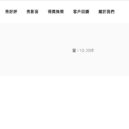
秀好評
秀影音
得獎殊榮
客戶回饋
關於我們
家
10-20坪