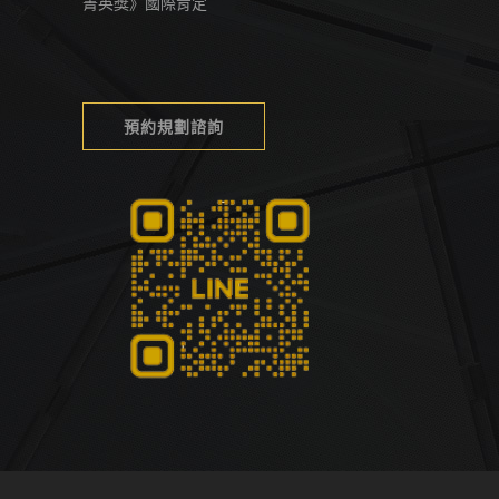
菁英獎》國際肯定
預約規劃諮詢