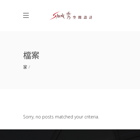
檔案
家
Sorry, no posts matched your criteria.