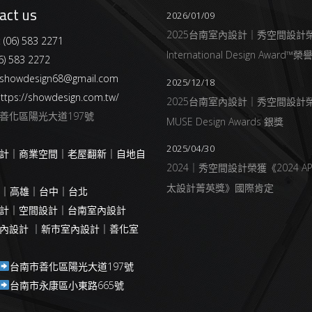
act us
2026/01/09
2025台南室內設計｜秀空間設計
:
(06) 583 2271
International Design Award™
6) 583 2272
showdesign68@gmail.com
2025/12/18
ttps://showdesign.com.tw/
2025台南室內設計｜秀空間設計
善化區陽光大道197號
MUSE Design Awards 銀獎
2025/04/30
計｜商業空間｜老屋翻新｜自地自
2024｜秀空間設計榮獲《2024 AP
太設計菁英獎》國際肯定
南｜高雄｜台中｜台北
計｜空間設計｜台南室內設計
內設計 ｜新市室內設計｜善化室
台南市善化區陽光大道197號
台南市永康區小東路665號