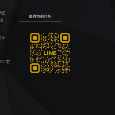
榮獲
預約規劃諮詢
榮譽獎
榮獲
DC 亞