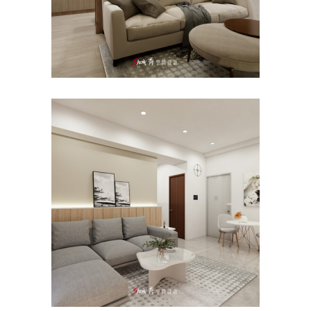
高雄室內設計｜左營裝潢公司
×遠見春豐
公寓/大樓
/
客餐廳
/
室內設計
/
新成屋
/
書
房