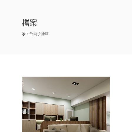
檔案
家
台南永康區
高雄室內設計｜苓雅室內設計
推薦×繽海住宅
室內設計
/
新成屋