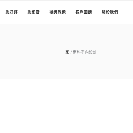
秀好評
秀影音
得獎殊榮
客戶回饋
關於我們
家
南科室內設計