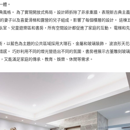
一體。
典風格。 為了實現開放式佈局，設計師拆除了非承重牆，表現新古典主
澡的妻子以及喜愛滑梯和露營的兒子組成，影響了每個樓層的設計。 這棟
臥室、兒童遊樂區和書房，所有空間設計都促進了家庭的互動。 電梯和
技術，以藍色為主題的公共區域採用大理石、金屬和玻璃裝飾， 波浪形天花
錯感。 巧妙利用不同的燈光營造出不同的氛圍，書房裡展示古董雕刻玻
求，又能滿足家庭的傳承、教育、娛樂、休閒等需求。