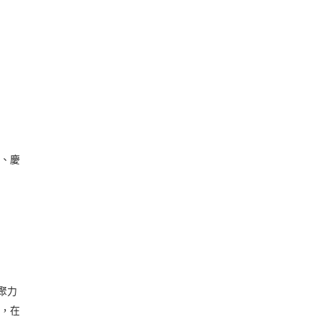
彰、慶
聚力
能，在