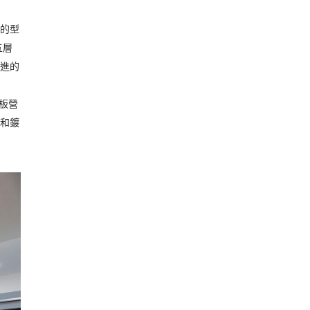
義的型
五層
先進的
板營
璃和鍍